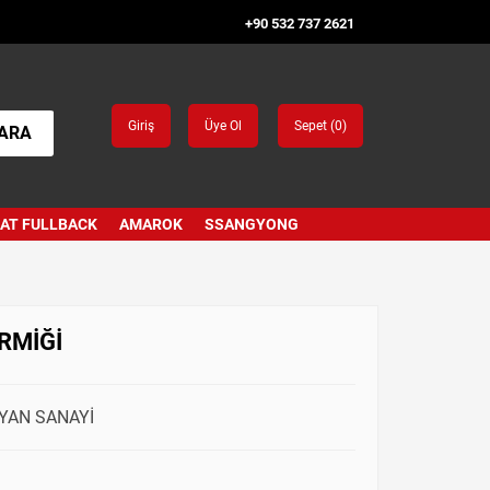
+90 532 737 2621
Giriş
Üye Ol
Sepet (
0
)
ARA
IAT FULLBACK
AMAROK
SSANGYONG
RMİĞİ
 YAN SANAYİ