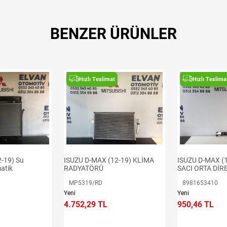
BENZER ÜRÜNLER
Hızlı Teslimat
Hızlı Teslima
ISUZU D-MAX (
2-19) Su
ISUZU D-MAX (12-19) KLİMA
SACI ORTA DİR
atik
RADYATÖRÜ
8981653410
MP5319/RD
Yeni
Yeni
950,46 TL
4.752,29 TL