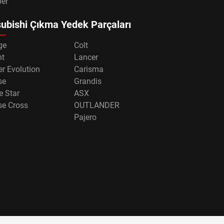
per
ubishi Çıkma Yedek Parçaları
ge
Colt
nt
Lancer
r Evolution
Carisma
se
Grandis
e Star
ASX
se Cross
OUTLANDER
Pajero