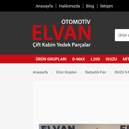
Anasayfa
Hakkımızda
Blog
İletişim
ÜRÜN GRUPLARI
D-MAX
L200
ISUZU
MI
Anasayfa
Ürün Grupları
Radyatör-Fan
ISUZU D-