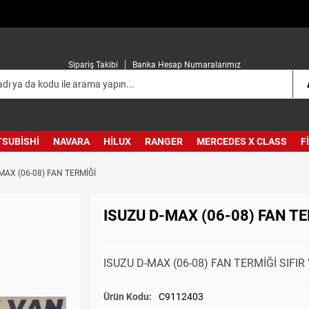
Sipariş Takibi
Banka Hesap Numaralarımız
TSUBISHI
NAVARA
HILUX
RANGER
MERCEDES X CLASS
F
MAX (06-08) FAN TERMİĞİ
ISUZU D-MAX (06-08) FAN TE
ISUZU D-MAX (06-08) FAN TERMİĞİ SIFIR
Ürün Kodu:
C9112403