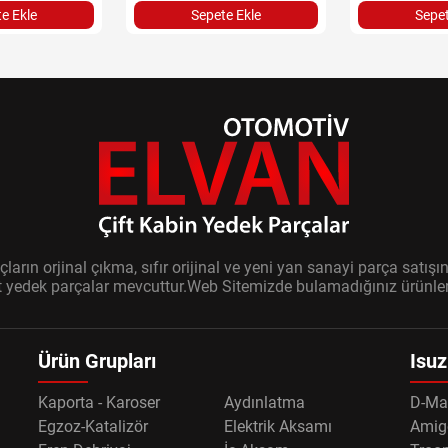
Sepet
e Ekle
Sepete Ekle
ların orjinal çıkma, sıfır orijinal ve yeni yan sanayi parça sat
it yedek parçalar mevcuttur.Web Sitemizde bulamadığınız ürünler i
Ürün Grupları
Isuz
Kaporta - Karoser
Aydınlatma
D-Ma
Egzoz-Katalizör
Elektrik Aksamı
Amig