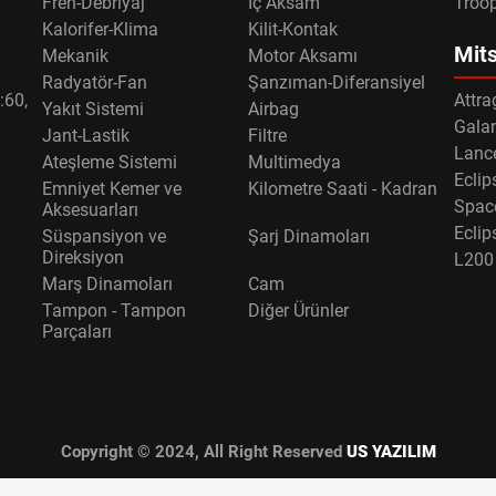
Fren-Debriyaj
İç Aksam
Troo
Kalorifer-Klima
Kilit-Kontak
Mits
Mekanik
Motor Aksamı
Radyatör-Fan
Şanzıman-Diferansiyel
:60,
Attra
Yakıt Sistemi
Airbag
Gala
Jant-Lastik
Filtre
Lance
Ateşleme Sistemi
Multimedya
Eclip
Emniyet Kemer ve
Kilometre Saati - Kadran
Spac
Aksesuarları
Eclip
Süspansiyon ve
Şarj Dinamoları
Direksiyon
L200
Marş Dinamoları
Cam
Tampon - Tampon
Diğer Ürünler
Parçaları
Copyright © 2024, All Right Reserved
US YAZILIM