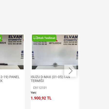
t
Hızlı Teslimat
Hızlı Teslima
12-19) PANEL
ISUZU D-MAX (01-05) FAN
ISUZU D-MAX (1
EK
TERMİĞİ
RADYATÖRÜ
C9112101
8981372733
Yeni
Yeni
1.900,92 TL
11.405,50 TL