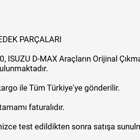
YEDEK PARÇALARI
, ISUZU D-MAX Araçların Orijinal Çıkma
 bulunmaktadır.
argo ile Tüm Türkiye'ye gönderilir.
tamamı faturalıdır.
zce test edildikten sonra satışa sunul