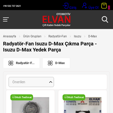
+90 532 737 2621
Giriş
Üye Ol
0
Anasayfa
Ürün Grupları
Radyatör-Fan
Isuzu
D-Max
Radyatör-Fan Isuzu D-Max Çıkma Parça -
Isuzu D-Max Yedek Parça
Radyatör-F...
D-Max
Önerilen
Hızlı Teslimat
Hızlı Teslimat