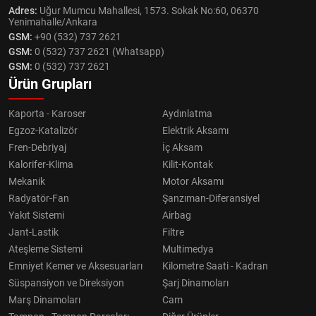
Adres:
Uğur Mumcu Mahallesi, 1573. Sokak No:60, 06370
Yenimahalle/Ankara
GSM:
+90 (532) 737 2621
GSM:
0 (532) 737 2621 (Whatsapp)
GSM:
0 (532) 737 2621
Ürün Grupları
Kaporta - Karoser
Aydınlatma
Egzoz-Katalizör
Elektrik Aksamı
Fren-Debriyaj
İç Aksam
Kalorifer-Klima
Kilit-Kontak
Mekanik
Motor Aksamı
Radyatör-Fan
Şanzıman-Diferansiyel
Yakıt Sistemi
Airbag
Jant-Lastik
Filtre
Ateşleme Sistemi
Multimedya
Emniyet Kemer ve Aksesuarları
Kilometre Saati - Kadran
Süspansiyon ve Direksiyon
Şarj Dinamoları
Marş Dinamoları
Cam