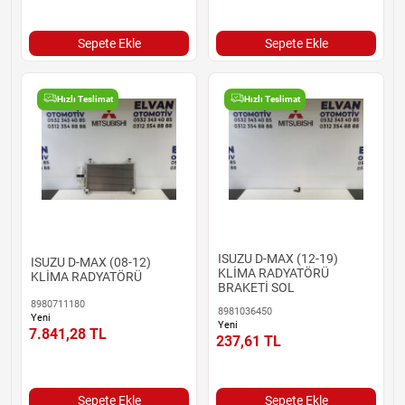
Sepete Ekle
Sepete Ekle
Hızlı Teslimat
Hızlı Teslimat
ISUZU D-MAX (12-19)
ISUZU D-MAX (08-12)
KLİMA RADYATÖRÜ
KLİMA RADYATÖRÜ
BRAKETİ SOL
8980711180
8981036450
Yeni
Yeni
7.841,28
TL
237,61
TL
Sepete Ekle
Sepete Ekle