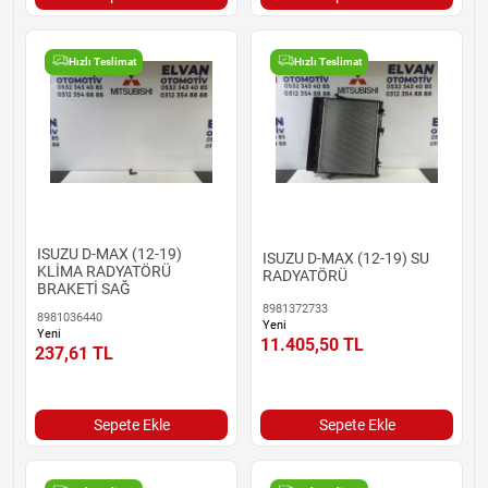
Hızlı Teslimat
Hızlı Teslimat
ISUZU D-MAX (12-19)
ISUZU D-MAX (12-19) SU
KLİMA RADYATÖRÜ
RADYATÖRÜ
BRAKETİ SAĞ
8981372733
8981036440
Yeni
Yeni
11.405,50
TL
237,61
TL
Sepete Ekle
Sepete Ekle