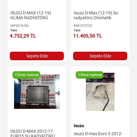
ISUZU D-MAX (12-19)
Isuzu D-Max (12-19) Su
KLİMA RADYATÖRÜ
radyatörü Otomatik
MP5319/RD
8981372723
Yeni
Yeni
4.752,29
TL
11.405,50
TL
Sepete Ekle
Sepete Ekle
Hızlı Teslimat
Hızlı Teslimat
Isuzu
ISUZU D-MAX 2012-17
Isuzu D-max Euro 5 2012-
EURO5 SU RADYATÖRÜ