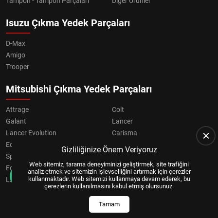
Tampon - Tampon Parçaları
Diğer Ürünler
Isuzu Çıkma Yedek Parçaları
D-Max
Amigo
Trooper
Mitsubishi Çıkma Yedek Parçaları
Attrage
Colt
Galant
Lancer
Lancer Evolution
Carisma
Eclipse
Grandis
Gizliliğinize Önem Veriyoruz
Space Star
ASX
Web sitemiz, tarama deneyiminizi geliştirmek, site trafiğini
Eclipse Cross
OUTLANDER
analiz etmek ve sitemizin işlevselliğini artırmak için çerezler
kullanmaktadır. Web sitemizi kullanmaya devam ederek, bu
L200
Pajero
çerezlerin kullanılmasını kabul etmiş olursunuz.
Tamam