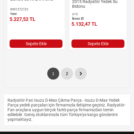
2015 Radyatör Yedek Su
Bidonu
8981372723
Yeni
A15
5.227,52
TL
İkinci El
5.132,47
TL
Sepete Ekle
Sepete Ekle
1
2
Radyatör-Fan Isuzu D-Max Çıkma Parça - Isuzu D-Max Yedek
Parça yedek parçaları için firmamızla iletişime geçiniz. Radyatör-
Fan araçlara uygun birçok farklı parça firmamızdan temin
edilebilir. Geniş stoklarımızla tüm Türkiye'ye kargo gönderimi
yapmaktayız.