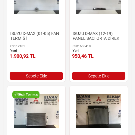
ISUZU D-MAX (01-05) FAN
ISUZU D-MAX (12-19)
TERMİĞİ
PANEL SACI ORTA DİREK
C9112101
8981653410
Yeni
Yeni
1.900,92
TL
950,46
TL
Sepete Ekle
Sepete Ekle
Hızlı Teslimat