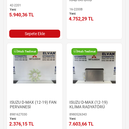
42-2201
16-2200B
Yeni
Yeni
5.940,36
TL
4.752,29
TL
Sepete Ekle
Hızlı Teslimat
Hızlı Teslimat
ISUZU D-MAX (12-19) FAN
ISUZU D-MAX (12-19)
PERVANESİ
KLİMA RADYATÖRÜ
8981627030
8980526343
Yeni
Yeni
2.376,15
TL
7.603,66
TL