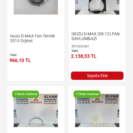
ISUZU D-MAX (08-12) FAN
Isuzu D-MAX Fan Termik
DAVLUMBAZI
2013 Orjinal
8973333481
Yeni
Yeni
2.138,53
TL
966,10
TL
Sepete Ekle
Hızlı Teslimat
Hızlı Teslimat