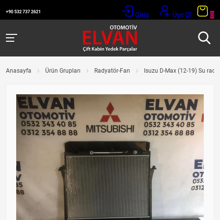
+90 532 737 2621
Giriş
Üye Ol
0
Anasayfa
Ürün Grupları
Radyatör-Fan
Isuzu D-Max (12-19) Su rady