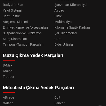
Radyatör-Fan
Şanzıman-Diferansiyel
Yakıt Sistemi
Airbag
Jant-Lastik
Filtre
Ateşleme Sistemi
Multimedya
Emniyet Kemer ve Aksesuarları
Kilometre Saati - Kadran
Süspansiyon ve Direksiyon
Şarj Dinamoları
Marş Dinamoları
Cam
Tampon - Tampon Parçaları
Diğer Ürünler
Isuzu Çıkma Yedek Parçaları
D-Max
Amigo
Trooper
Mitsubishi Çıkma Yedek Parçaları
Attrage
Colt
Galant
Lancer