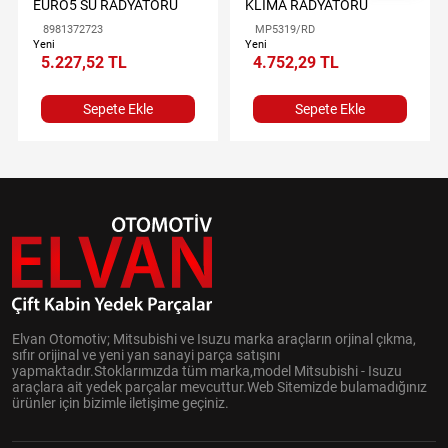
EURO5 SU RADYATÖRÜ
KLİMA RADYATÖRÜ
8981372723
MP5319/RD
Yeni
Yeni
5.227,52 TL
4.752,29 TL
Sepete Ekle
Sepete Ekle
Elvan Otomotiv; Mitsubishi ve Isuzu marka araçların orjinal çıkma,
sıfır orijinal ve yeni yan sanayi parça satışını
yapmaktadır.Stoklarımızda tüm marka,model Mitsubishi - Isuzu
araçlara ait yedek parçalar mevcuttur.Web Sitemizde bulamadığınız
ürünler için bizimle iletişime geçiniz.