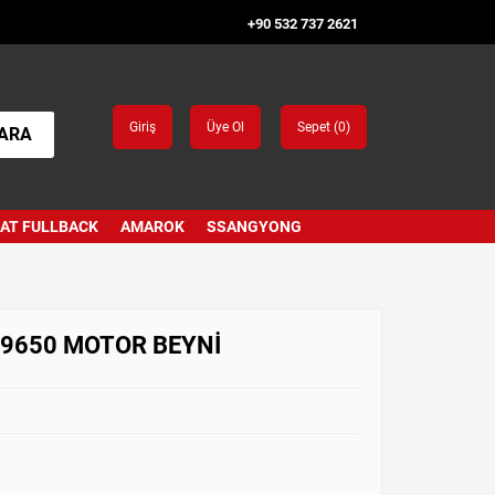
+90 532 737 2621
Giriş
Üye Ol
Sepet (
0
)
ARA
IAT FULLBACK
AMAROK
SSANGYONG
69650 MOTOR BEYNİ