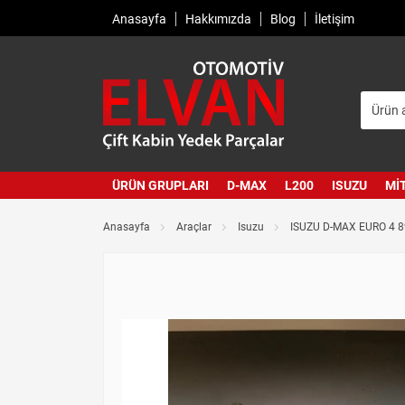
Anasayfa
Hakkımızda
Blog
İletişim
ÜRÜN GRUPLARI
D-MAX
L200
ISUZU
MI
Anasayfa
Araçlar
Isuzu
ISUZU D-MAX EURO 4 