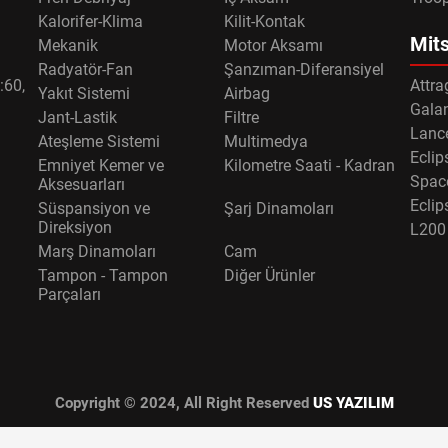
Kalorifer-Klima
Kilit-Kontak
Mits
Mekanik
Motor Aksamı
Radyatör-Fan
Şanzıman-Diferansiyel
:60,
Attra
Yakıt Sistemi
Airbag
Gala
Jant-Lastik
Filtre
Lance
Ateşleme Sistemi
Multimedya
Eclip
Emniyet Kemer ve
Kilometre Saati - Kadran
Spac
Aksesuarları
Eclip
Süspansiyon ve
Şarj Dinamoları
Direksiyon
L200
Marş Dinamoları
Cam
Tampon - Tampon
Diğer Ürünler
Parçaları
Copyright © 2024, All Right Reserved
US YAZILIM