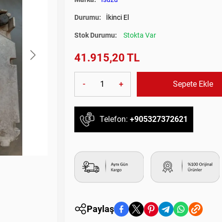
Durumu:
İkinci El
Stok Durumu:
Stokta Var
41.915,20 TL
-
+
Sepete Ekle
Telefon:
+905327372621
Paylaş