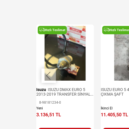
t
Hızlı Teslimat
Hızlı Teslima
 4x2 KONTROLÜ
Isuzu
ISUZU DMAX EURO 5
ISUZU EURO 5 
İNAL ÇIKMA
2013-2019 TRANSFER SİNYAL
ÇIKMA ŞAFT
UTUSU
SİVİCİ
8-98181234-0
Yeni
İkinci El
3.136,51 TL
11.405,50 TL