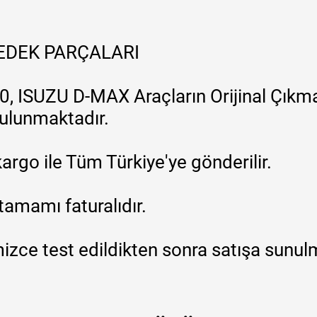
YEDEK PARÇALARI
, ISUZU D-MAX Araçların Orijinal Çıkma
 bulunmaktadır.
argo ile Tüm Türkiye'ye gönderilir.
tamamı faturalıdır.
zce test edildikten sonra satışa sunul