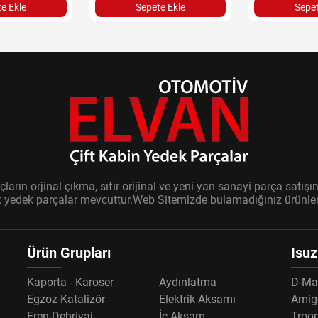
e Ekle
Sepete Ekle
Sepet
ların orjinal çıkma, sıfır orijinal ve yeni yan sanayi parça sat
it yedek parçalar mevcuttur.Web Sitemizde bulamadığınız ürünler i
Ürün Grupları
Isuz
Kaporta - Karoser
Aydınlatma
D-Ma
Egzoz-Katalizör
Elektrik Aksamı
Amig
Fren-Debriyaj
İç Aksam
Troo