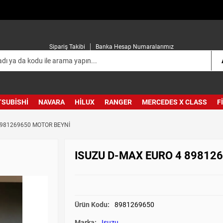
Sipariş Takibi
Banka Hesap Numaralarımız
TSUBISHI
NAVARA
HILUX
RANGER
MERCEDES X CLASS
F
8981269650 MOTOR BEYNİ
ISUZU D-MAX EURO 4 89812
Ürün Kodu:
8981269650
Marka:
Isuzu