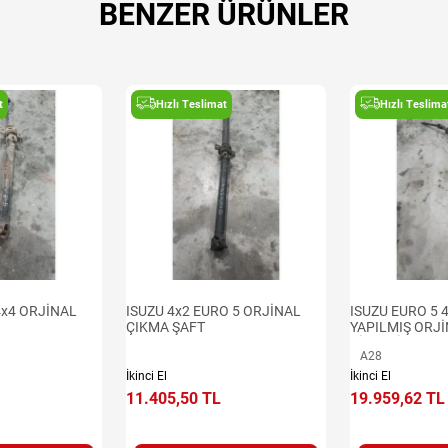
BENZER ÜRÜNLER
t
Hızlı Teslimat
Hızlı Teslima
4x4 ORJİNAL
ISUZU 4x2 EURO 5 ORJİNAL
ISUZU EURO 5
ÇIKMA ŞAFT
YAPILMIŞ ORJ
DİREKSİYON K
A28
İkinci El
İkinci El
11.405,50 TL
19.959,62 TL