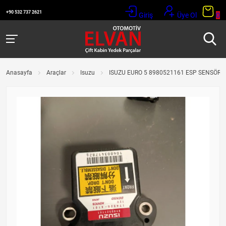
+90 532 737 2621
Giriş
Üye Ol
0
Anasayfa
Araçlar
Isuzu
ISUZU EURO 5 8980521161 ESP SENSÖRÜ