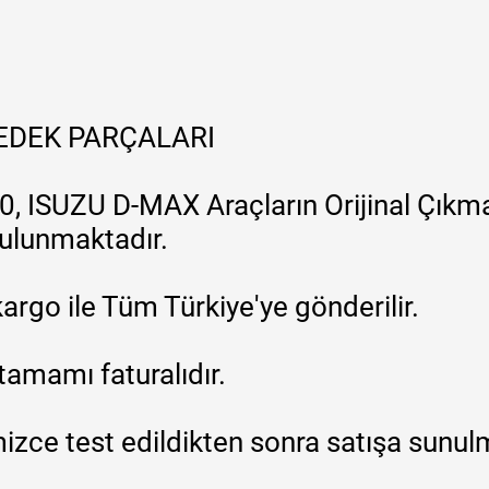
YEDEK PARÇALARI
, ISUZU D-MAX Araçların Orijinal Çıkma
 bulunmaktadır.
argo ile Tüm Türkiye'ye gönderilir.
tamamı faturalıdır.
zce test edildikten sonra satışa sunul