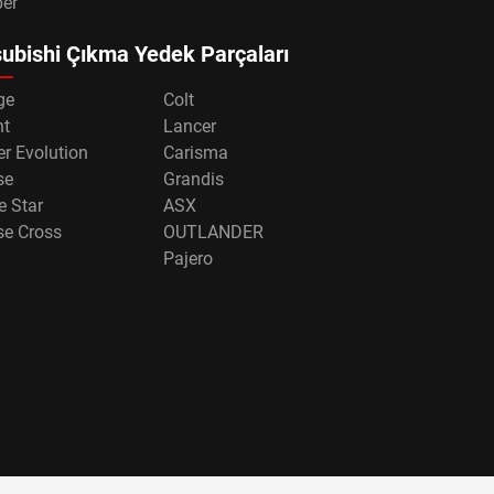
per
ubishi Çıkma Yedek Parçaları
ge
Colt
nt
Lancer
r Evolution
Carisma
se
Grandis
e Star
ASX
se Cross
OUTLANDER
Pajero