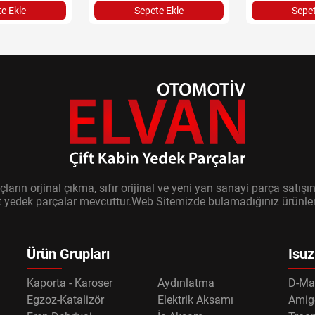
e Ekle
Sepete Ekle
Sepet
ların orjinal çıkma, sıfır orijinal ve yeni yan sanayi parça sat
it yedek parçalar mevcuttur.Web Sitemizde bulamadığınız ürünler i
Ürün Grupları
Isuz
Kaporta - Karoser
Aydınlatma
D-Ma
Egzoz-Katalizör
Elektrik Aksamı
Amig