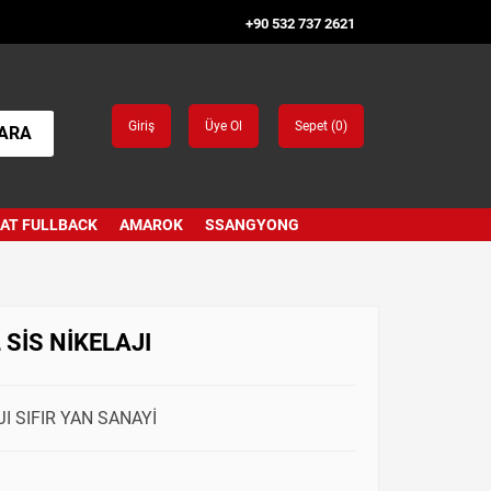
+90 532 737 2621
Giriş
Üye Ol
Sepet (
0
)
ARA
IAT FULLBACK
AMAROK
SSANGYONG
 SİS NİKELAJI
JI SIFIR YAN SANAYİ