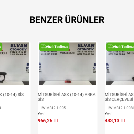
BENZER ÜRÜNLER
t
Hızlı Teslimat
Hızlı Teslima
 (10-14) SİS
MİTSUBİSHİ ASX (10-14) ARKA
MİTSUBİSHİ AS
SİS
SİS ÇERÇEVESİ
R
LW-MB12-1-005
LW-MB12-1-008
Yeni
Yeni
966,26 TL
483,13 TL