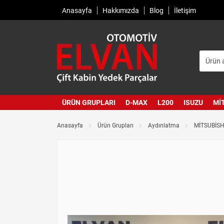
Anasayfa
Hakkımızda
Blog
İletişim
ÜRÜN GRUPLARI
D-MAX
L200
ISUZU
MI
Anasayfa
Ürün Grupları
Aydınlatma
MİTSUBİSHİ