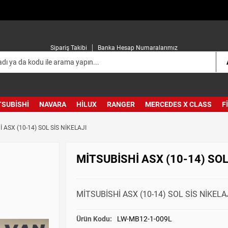
Sipariş Takibi
Banka Hesap Numaralarımız
TSUBISHI
NAVARA
HILUX
RANGER
MERCEDES X CLASS
F
 ASX (10-14) SOL SİS NİKELAJI
MİTSUBİSHİ ASX (10-14) SOL
MİTSUBİSHİ ASX (10-14) SOL SİS NİKELA
Ürün Kodu:
LW-MB12-1-009L