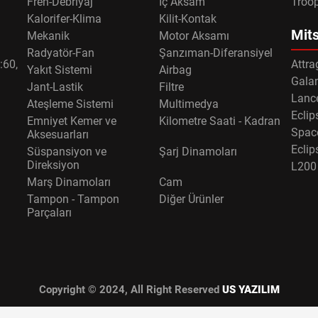
Fren-Debriyaj
İç Aksam
Troo
Kalorifer-Klima
Kilit-Kontak
Mits
Mekanik
Motor Aksamı
Radyatör-Fan
Şanzıman-Diferansiyel
:60,
Attra
Yakıt Sistemi
Airbag
Gala
Jant-Lastik
Filtre
Lance
Ateşleme Sistemi
Multimedya
Eclip
Emniyet Kemer ve
Kilometre Saati - Kadran
Spac
Aksesuarları
Eclip
Süspansiyon ve
Şarj Dinamoları
Direksiyon
L200
Marş Dinamoları
Cam
Tampon - Tampon
Diğer Ürünler
Parçaları
Copyright © 2024, All Right Reserved
US YAZILIM