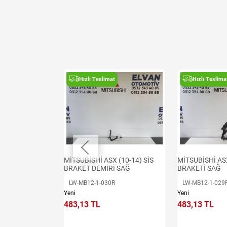
t
Hızlı Teslimat
Hızlı Teslima
 (10-14) SAĞ İÇ
MİTSUBİSHİ ASX (10-14) SİS
MİTSUBİSHİ ASX
BRAKET DEMİRİ SAĞ
BRAKETİ SAĞ
R
LW-MB12-1-030R
LW-MB12-1-029
Yeni
Yeni
483,13 TL
483,13 TL