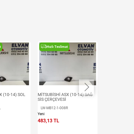
t
Hızlı Teslimat
Hızlı Teslima
X (10-14) SOL
MİTSUBİSHİ ASX (10-14) SAĞ
MİTSUBİSHİ ASX
SİS ÇERÇEVESİ
STOP
L
LW-MB12-1-008R
LW-MB12-1-002
Yeni
Yeni
483,13 TL
2.898,79 TL