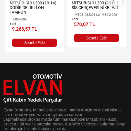
MİTSUBİSHİ L200 (10-14)
MİTSUBİSHİ L200 (2011-)
DODİK DELİKLİ ÖN
SİS ÇERÇEVESİ NİKELAJI
TAMPON
MT081013301 LW-MB2-2-006
Yeni
6400F899
570,07 TL
Yeni
9.263,57 TL
Sepete Ekle
Sepete Ekle
Elvan Otomotiv; Mitsubishi ve Isuzu marka araçların orjinal çıkma,
sıfır orijinal ve yeni yan sanayi parça satışını
yapmaktadır.Stoklarımızda tüm marka,model Mitsubishi - Isuzu
araçlara ait yedek parçalar mevcuttur.Web Sitemizde bulamadığınız
ürünler için bizimle iletişime geçiniz.