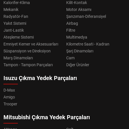
Kalorifer-Klima
Kilit-Kontak
Mekanik
Motor Aksamı
Radyatör-Fan
Şanzıman-Diferansiyel
Yakıt Sistemi
Airbag
Jant-Lastik
Filtre
Ateşleme Sistemi
Multimedya
Emniyet Kemer ve Aksesuarları
Kilometre Saati - Kadran
Süspansiyon ve Direksiyon
Şarj Dinamoları
Marş Dinamoları
Cam
Tampon - Tampon Parçaları
Diğer Ürünler
Isuzu Çıkma Yedek Parçaları
D-Max
Amigo
Trooper
Mitsubishi Çıkma Yedek Parçaları