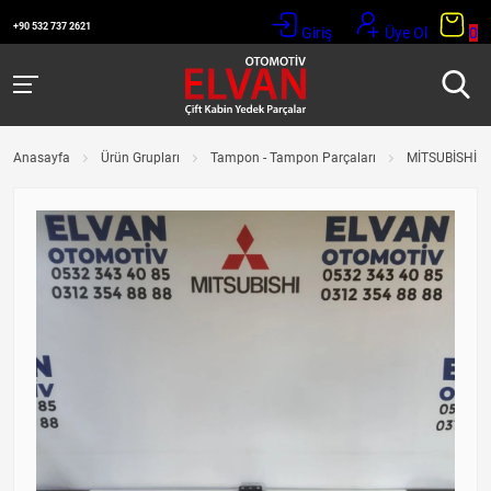
+90 532 737 2621
Giriş
Üye Ol
0
Anasayfa
Ürün Grupları
Tampon - Tampon Parçaları
MİTSUBİSHİ L