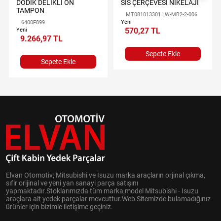
DODİK DELİKLİ ÖN
SİS ÇERÇEVESİ NİKELAJI
TAMPON
MT081013301 LW-MB2-2-006
Yeni
6400F899
570,27 TL
Yeni
9.266,97 TL
Sepete Ekle
Sepete Ekle
Elvan Otomotiv; Mitsubishi ve Isuzu marka araçların orjinal çıkma,
sıfır orijinal ve yeni yan sanayi parça satışını
yapmaktadır.Stoklarımızda tüm marka,model Mitsubishi - Isuzu
araçlara ait yedek parçalar mevcuttur.Web Sitemizde bulamadığınız
ürünler için bizimle iletişime geçiniz.