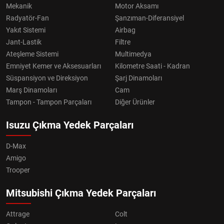
Mekanik
Motor Aksamı
Radyatör-Fan
Şanzıman-Diferansiyel
Yakıt Sistemi
Airbag
Jant-Lastik
Filtre
Ateşleme Sistemi
Multimedya
Emniyet Kemer ve Aksesuarları
Kilometre Saati - Kadran
Süspansiyon ve Direksiyon
Şarj Dinamoları
Marş Dinamoları
Cam
Tampon - Tampon Parçaları
Diğer Ürünler
Isuzu Çıkma Yedek Parçaları
D-Max
Amigo
Trooper
Mitsubishi Çıkma Yedek Parçaları
Attrage
Colt