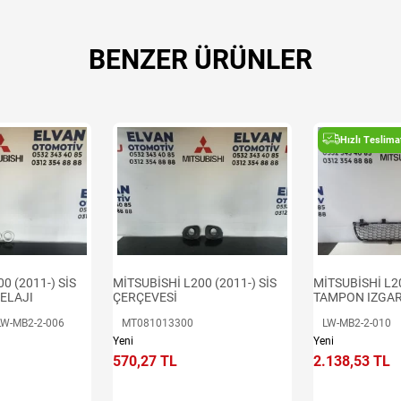
BENZER ÜRÜNLER
Hızlı Teslima
MİTSUBİSHİ L2
0 (2011-) SİS
MİTSUBİSHİ L200 (2011-) SİS
TAMPON IZGAR
ELAJI
ÇERÇEVESİ
LW-MB2-2-010
W-MB2-2-006
MT081013300
Yeni
Yeni
2.138,53 TL
570,27 TL