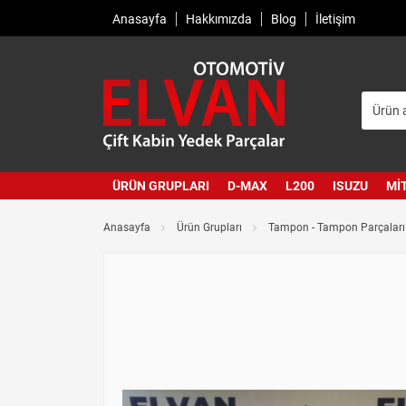
Anasayfa
Hakkımızda
Blog
İletişim
ÜRÜN GRUPLARI
D-MAX
L200
ISUZU
MI
Anasayfa
Ürün Grupları
Tampon - Tampon Parçaları