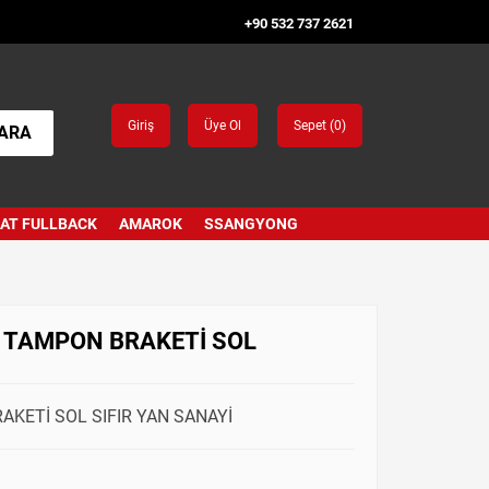
+90 532 737 2621
Giriş
Üye Ol
Sepet (
0
)
ARA
IAT FULLBACK
AMAROK
SSANGYONG
N TAMPON BRAKETİ SOL
AKETİ SOL SIFIR YAN SANAYİ