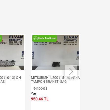
t
Hızlı Teslimat
Hızlı Teslima
00 (10-13) ÖN
MİTSUBİSHİ L200 (15-19) ARKA
MİTSUBİSHİ L2
ASI
TAMPON BRAKETİ SAĞ
TAMPON BRAKE
6410C638
6410C637
Yeni
Yeni
950,46 TL
950,46 TL