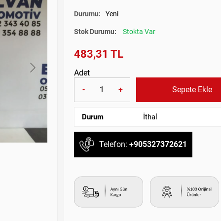
Durumu:
Yeni
Stok Durumu:
Stokta Var
483,31 TL
Adet
-
+
Sepete Ekle
Durum
İthal
Telefon:
+905327372621