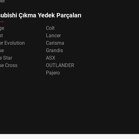
per
ubishi Çıkma Yedek Parçaları
ge
Colt
nt
Lancer
r Evolution
Carisma
se
Grandis
e Star
ASX
se Cross
OUTLANDER
Pajero