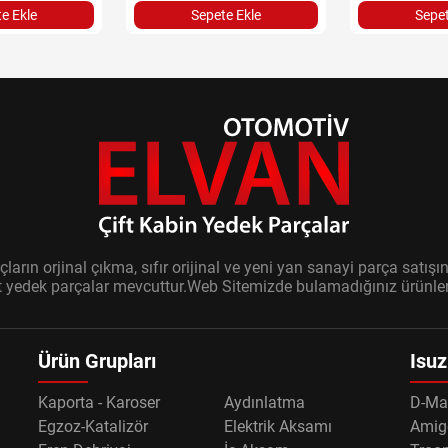
Sepet
e Ekle
Sepete Ekle
ların orjinal çıkma, sıfır orijinal ve yeni yan sanayi parça sat
it yedek parçalar mevcuttur.Web Sitemizde bulamadığınız ürünler i
Ürün Grupları
Isuz
Kaporta - Karoser
Aydınlatma
D-Ma
Egzoz-Katalizör
Elektrik Aksamı
Amig