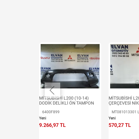
t
00 (15-19) ARKA
MİTSUBİSHİ L200 (10-14)
MİTSUBİSHİ L20
Tİ SOL
DODİK DELİKLİ ÖN TAMPON
ÇERÇEVESİ NİK
6400F899
MT081013301 L
Yeni
Yeni
9.266,97 TL
570,27 TL