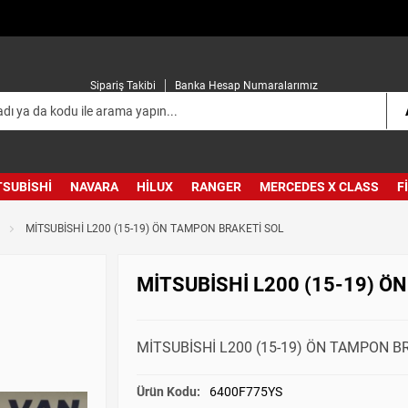
Sipariş Takibi
Banka Hesap Numaralarımız
TSUBISHI
NAVARA
HILUX
RANGER
MERCEDES X CLASS
F
MİTSUBİSHİ L200 (15-19) ÖN TAMPON BRAKETİ SOL
MİTSUBİSHİ L200 (15-19) Ö
MİTSUBİSHİ L200 (15-19) ÖN TAMPON BR
Ürün Kodu:
6400F775YS