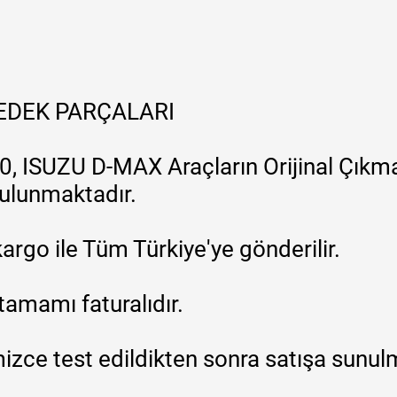
YEDEK PARÇALARI
, ISUZU D-MAX Araçların Orijinal Çıkma
 bulunmaktadır.
argo ile Tüm Türkiye'ye gönderilir.
tamamı faturalıdır.
zce test edildikten sonra satışa sunul