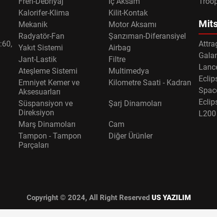
Fren-Debriyaj
İç Aksam
Troo
Kalorifer-Klima
Kilit-Kontak
Mits
Mekanik
Motor Aksamı
Radyatör-Fan
Şanzıman-Diferansiyel
:60,
Attra
Yakıt Sistemi
Airbag
Gala
Jant-Lastik
Filtre
Lance
Ateşleme Sistemi
Multimedya
Eclip
Emniyet Kemer ve
Kilometre Saati - Kadran
Spac
Aksesuarları
Eclip
Süspansiyon ve
Şarj Dinamoları
Direksiyon
L200
Marş Dinamoları
Cam
Tampon - Tampon
Diğer Ürünler
Parçaları
Copyright © 2024, All Right Reserved
US YAZILIM