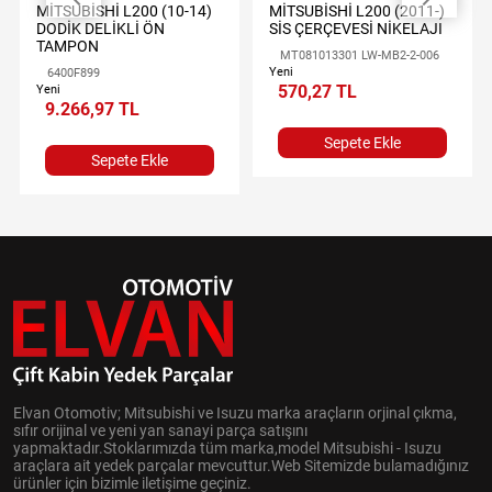
MİTSUBİSHİ L200 (10-14)
MİTSUBİSHİ L200 (2011-)
DODİK DELİKLİ ÖN
SİS ÇERÇEVESİ NİKELAJI
TAMPON
MT081013301 LW-MB2-2-006
Yeni
6400F899
570,27 TL
Yeni
9.266,97 TL
Sepete Ekle
Sepete Ekle
Elvan Otomotiv; Mitsubishi ve Isuzu marka araçların orjinal çıkma,
sıfır orijinal ve yeni yan sanayi parça satışını
yapmaktadır.Stoklarımızda tüm marka,model Mitsubishi - Isuzu
araçlara ait yedek parçalar mevcuttur.Web Sitemizde bulamadığınız
ürünler için bizimle iletişime geçiniz.