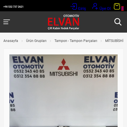
+90 532 737 2621
Giriş
Üye Ol
0
Anasayfa
Ürün Grupları
Tampon - Tampon Parçaları
MİTSUBİSHİ L