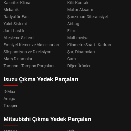
Kalorifer-Klima
Kilit-Kontak
Mekanik
Motor Aksamı
Radyatör-Fan
Şanzıman-Diferansiyel
Yakıt Sistemi
Airbag
Jant-Lastik
Filtre
Ateşleme Sistemi
Multimedya
Emniyet Kemer ve Aksesuarları
Kilometre Saati - Kadran
Süspansiyon ve Direksiyon
Şarj Dinamoları
Marş Dinamoları
Cam
Tampon - Tampon Parçaları
Diğer Ürünler
Isuzu Çıkma Yedek Parçaları
D-Max
Amigo
Trooper
Mitsubishi Çıkma Yedek Parçaları