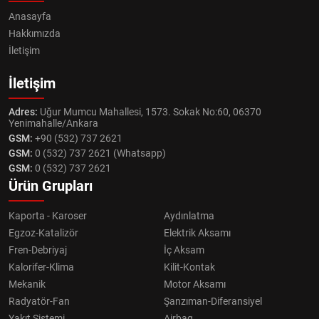
Anasayfa
Hakkımızda
İletişim
İletişim
Adres:
Uğur Mumcu Mahallesi, 1573. Sokak No:60, 06370
Yenimahalle/Ankara
GSM:
+90 (532) 737 2621
GSM:
0 (532) 737 2621 (Whatsapp)
GSM:
0 (532) 737 2621
Ürün Grupları
Kaporta - Karoser
Aydınlatma
Egzoz-Katalizör
Elektrik Aksamı
Fren-Debriyaj
İç Aksam
Kalorifer-Klima
Kilit-Kontak
Mekanik
Motor Aksamı
Radyatör-Fan
Şanzıman-Diferansiyel
Yakıt Sistemi
Airbag