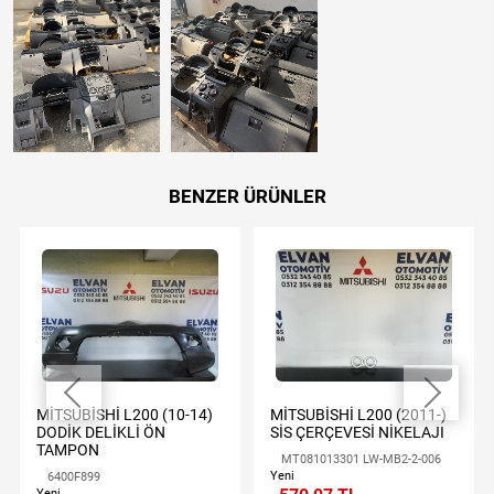
BENZER ÜRÜNLER
MİTSUBİSHİ L200 (10-14)
MİTSUBİSHİ L200 (2011-)
DODİK DELİKLİ ÖN
SİS ÇERÇEVESİ NİKELAJI
TAMPON
MT081013301 LW-MB2-2-006
Yeni
6400F899
Yeni