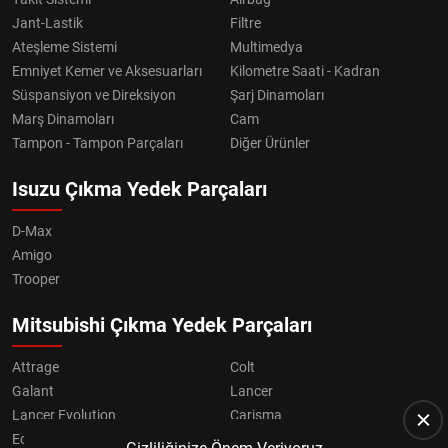
Jant-Lastik
Filtre
Ateşleme Sistemi
Multimedya
Emniyet Kemer ve Aksesuarları
Kilometre Saati - Kadran
Süspansiyon ve Direksiyon
Şarj Dinamoları
Marş Dinamoları
Cam
Tampon - Tampon Parçaları
Diğer Ürünler
Isuzu Çıkma Yedek Parçaları
D-Max
Amigo
Trooper
Mitsubishi Çıkma Yedek Parçaları
Attrage
Colt
Galant
Lancer
Lancer Evolution
Carisma
Eclipse
Grandis