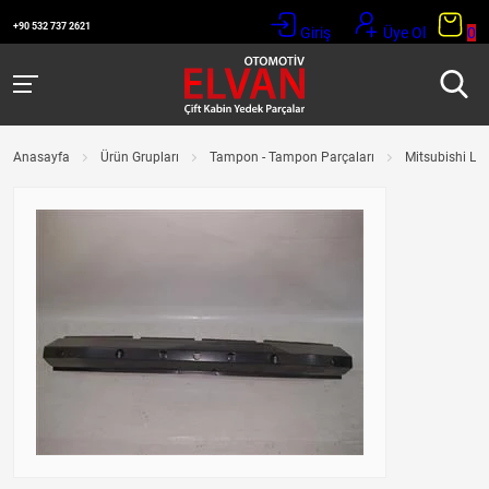
+90 532 737 2621
Giriş
Üye Ol
0
Anasayfa
Ürün Grupları
Tampon - Tampon Parçaları
Mitsubishi L