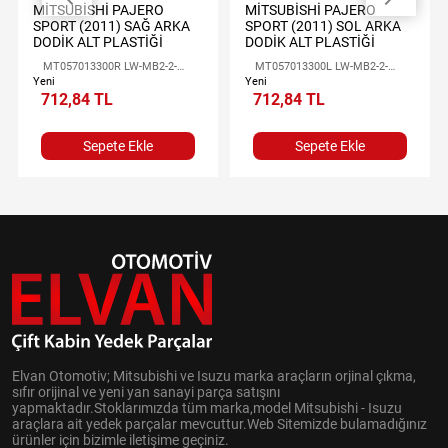
MİTSUBİSHİ PAJERO
MİTSUBİSHİ PAJERO
SPORT (2011) SAĞ ARKA
SPORT (2011) SOL ARKA
DODİK ALT PLASTİĞİ
DODİK ALT PLASTİĞİ
MT057013300R LW-MB2-2-
MT057013300L LW-MB2-2-
025R
025L
Yeni
Yeni
712,84 TL
712,84 TL
Sepete Ekle
Sepete Ekle
Elvan Otomotiv; Mitsubishi ve Isuzu marka araçların orjinal çıkma,
sıfır orijinal ve yeni yan sanayi parça satışını
yapmaktadır.Stoklarımızda tüm marka,model Mitsubishi - Isuzu
araçlara ait yedek parçalar mevcuttur.Web Sitemizde bulamadığınız
ürünler için bizimle iletişime geçiniz.