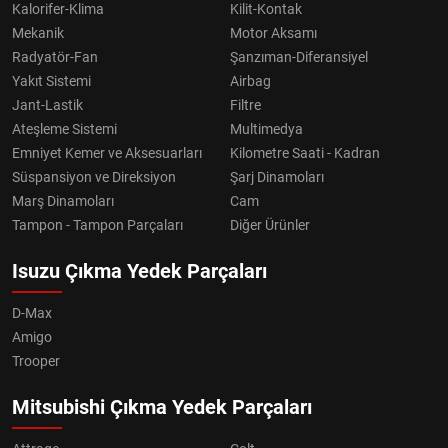
Kalorifer-Klima
Kilit-Kontak
Mekanik
Motor Aksamı
Radyatör-Fan
Şanzıman-Diferansiyel
Yakıt Sistemi
Airbag
Jant-Lastik
Filtre
Ateşleme Sistemi
Multimedya
Emniyet Kemer ve Aksesuarları
Kilometre Saati - Kadran
Süspansiyon ve Direksiyon
Şarj Dinamoları
Marş Dinamoları
Cam
Tampon - Tampon Parçaları
Diğer Ürünler
Isuzu Çıkma Yedek Parçaları
D-Max
Amigo
Trooper
Mitsubishi Çıkma Yedek Parçaları