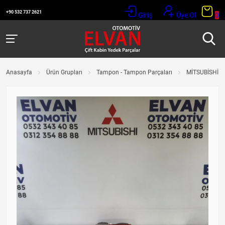
+90 532 737 2621
Giriş
Üye Ol
0
Anasayfa
Ürün Grupları
Tampon - Tampon Parçaları
MİTSUBİSHİ P