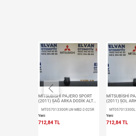
t
ro 2014 Ön
MİTSUBİSHİ PAJERO SPORT
MİTSUBİSHİ P
(2011) SAĞ ARKA DODİK ALT
(2011) SOL AR
PLASTİĞİ
PLASTİĞİ
MT057013300R LW-MB2-2-025R
MT057013300L 
Yeni
Yeni
712,84 TL
712,84 TL
e Ekle