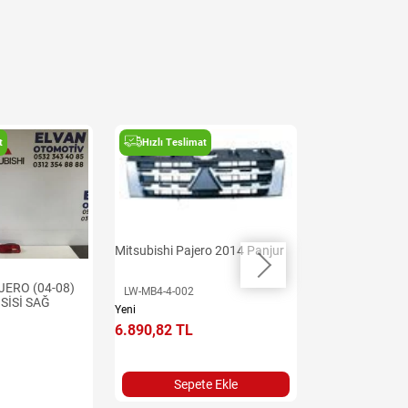
t
Hızlı Teslimat
Hızlı Teslima
Mitsubishi Paje
Tampon
Mitsubishi Pajero 2014 Panjur
LW-MB4-4-001
JERO (04-08)
Yeni
LW-MB4-4-002
SİSİ SAĞ
5.315,91 TL
Yeni
6.890,82 TL
Sepet
Sepete Ekle