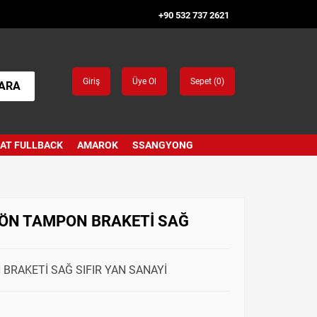
+90 532 737 2621
Giriş
Üye Ol
Sepet (
0
)
ARA
IAT FULLBACK
AMAROK
SSANGYONG
) ÖN TAMPON BRAKETİ SAĞ
 BRAKETİ SAĞ SIFIR YAN SANAYİ