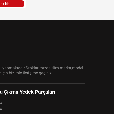
e Ekle
ışını yapmaktadır.Stoklarımızda tüm marka,model
çin bizimle iletişime geçiniz.
u Çıkma Yedek Parçaları
x
o