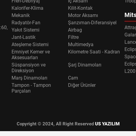
Fren-Debriyaj
İç Aksam
Troo
Kalorifer-Klima
Kilit-Kontak
Mits
Mekanik
Motor Aksamı
Radyatör-Fan
Şanzıman-Diferansiyel
:60,
Attra
Yakıt Sistemi
Airbag
Gala
Jant-Lastik
Filtre
Lance
Ateşleme Sistemi
Multimedya
Eclip
Emniyet Kemer ve
Kilometre Saati - Kadran
Spac
Aksesuarları
Eclip
Süspansiyon ve
Şarj Dinamoları
Direksiyon
L200
Marş Dinamoları
Cam
Tampon - Tampon
Diğer Ürünler
Parçaları
Copyright © 2024, All Right Reserved
US YAZILIM