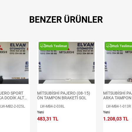
BENZER ÜRÜNLER
Hızlı Teslimat
Hızlı Teslima
MİTSUBİSHİ PAJERO (08-15)
MİTSUBİSHİ PA
AJERO SPORT
ÖN TAMPON BRAKETİ SOL
ARKA TAMPON 
KA DODİK ALT
LW-MB4-2-038L
LW-MB4-1-013R
LW-MB2-2-025L
Yeni
Yeni
483,31 TL
1.208,03 TL