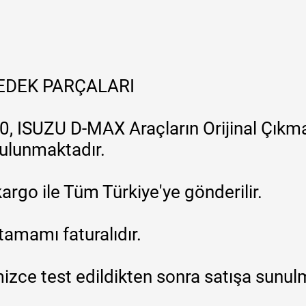
YEDEK PARÇALARI
, ISUZU D-MAX Araçların Orijinal Çıkma
 bulunmaktadır.
argo ile Tüm Türkiye'ye gönderilir.
tamamı faturalıdır.
zce test edildikten sonra satışa sunul