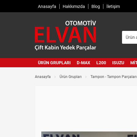
Anasayfa
Hakkımızda
Blog
İletişim
ÜRÜN GRUPLARI
D-MAX
L200
ISUZU
MI
Anasayfa
Ürün Grupları
Tampon - Tampon Parçaları