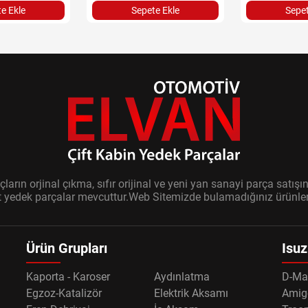
Sepete Ekle
Sepet
e Ekle
ların orjinal çıkma, sıfır orijinal ve yeni yan sanayi parça sat
it yedek parçalar mevcuttur.Web Sitemizde bulamadığınız ürünler i
Ürün Grupları
Isuz
Kaporta - Karoser
Aydınlatma
D-Ma
Egzoz-Katalizör
Elektrik Aksamı
Amig