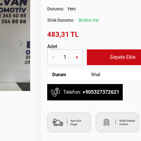
Durumu:
Yeni
Stok Durumu:
Stokta Var
483,31 TL
Adet
-
+
Sepete Ekle
Durum
İthal
Telefon:
+905327372621