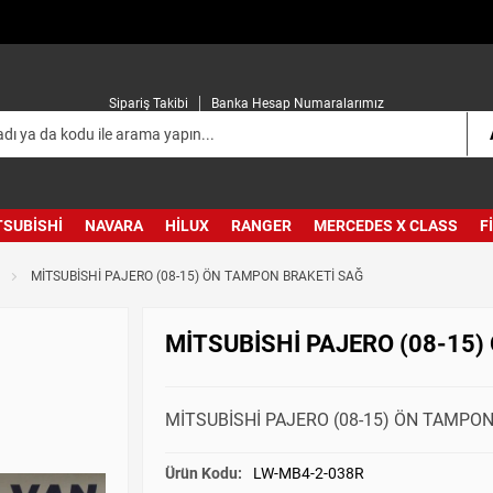
Sipariş Takibi
Banka Hesap Numaralarımız
TSUBISHI
NAVARA
HILUX
RANGER
MERCEDES X CLASS
F
MİTSUBİSHİ PAJERO (08-15) ÖN TAMPON BRAKETİ SAĞ
MİTSUBİSHİ PAJERO (08-15
MİTSUBİSHİ PAJERO (08-15) ÖN TAMPON
Ürün Kodu:
LW-MB4-2-038R