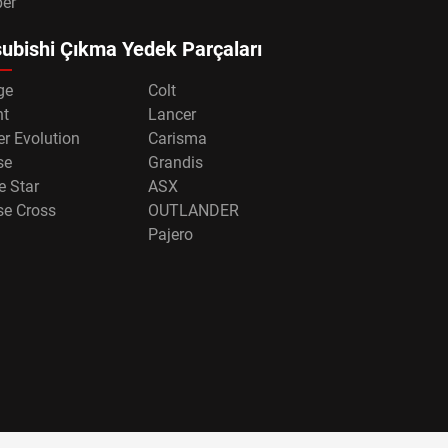
per
ubishi Çıkma Yedek Parçaları
ge
Colt
nt
Lancer
r Evolution
Carisma
se
Grandis
e Star
ASX
se Cross
OUTLANDER
Pajero