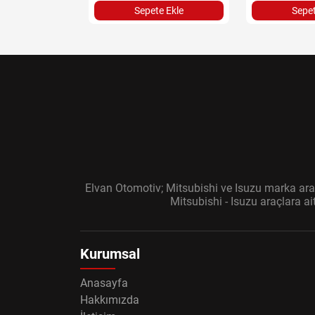
Sepete Ekle
Sepet
Elvan Otomotiv; Mitsubishi ve Isuzu marka araç
Mitsubishi - Isuzu araçlara a
Kurumsal
Anasayfa
Hakkımızda