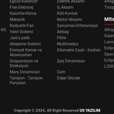
Egzoz-Katalizör
Elektrik Aksamı
Amig
Fren-Debriyaj
İç Aksam
Troo
Kalorifer-Klima
Kilit-Kontak
Mits
Mekanik
Motor Aksamı
Radyatör-Fan
Şanzıman-Diferansiyel
:60,
Attra
Yakıt Sistemi
Airbag
Gala
Jant-Lastik
Filtre
Lance
Ateşleme Sistemi
Multimedya
Eclip
Emniyet Kemer ve
Kilometre Saati - Kadran
Spac
Aksesuarları
Eclip
Süspansiyon ve
Şarj Dinamoları
Direksiyon
L200
Marş Dinamoları
Cam
Tampon - Tampon
Diğer Ürünler
Parçaları
Copyright © 2024, All Right Reserved
US YAZILIM