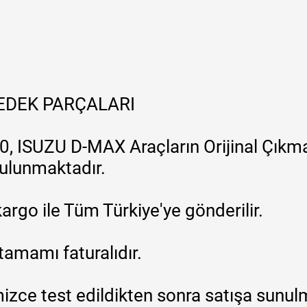
YEDEK PARÇALARI
, ISUZU D-MAX Araçların Orijinal Çıkma
 bulunmaktadır.
argo ile Tüm Türkiye'ye gönderilir.
tamamı faturalıdır.
zce test edildikten sonra satışa sunul