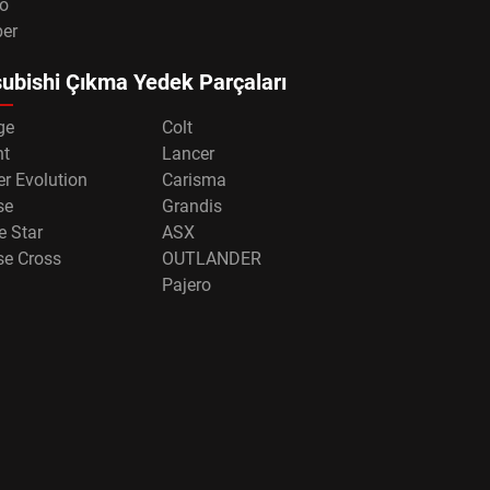
o
per
ubishi Çıkma Yedek Parçaları
ge
Colt
nt
Lancer
r Evolution
Carisma
se
Grandis
e Star
ASX
se Cross
OUTLANDER
Pajero