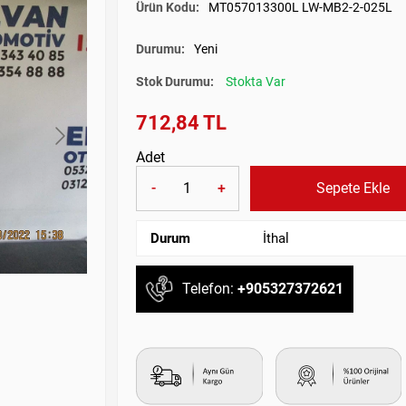
Ürün Kodu:
MT057013300L LW-MB2-2-025L
Durumu:
Yeni
Stok Durumu:
Stokta Var
712,84 TL
Adet
-
+
Sepete Ekle
Durum
İthal
Telefon:
+905327372621