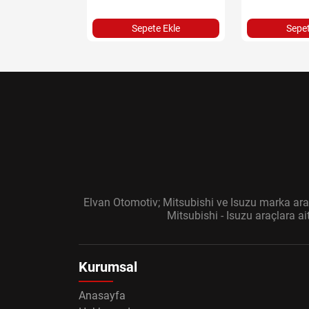
Sepet
Sepete Ekle
Elvan Otomotiv; Mitsubishi ve Isuzu marka araç
Mitsubishi - Isuzu araçlara a
Kurumsal
Anasayfa