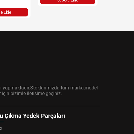
Sepete Ekle
e Ekle
ışını yapmaktadır.Stoklarımızda tüm marka,model
çin bizimle iletişime geçiniz.
u Çıkma Yedek Parçaları
x