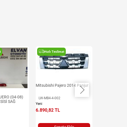
t
Hızlı Teslimat
Hızlı Teslima
Mitsubishi Paje
Tampon
Mitsubishi Pajero 2014 Panjur
LW-MB4-4-001
JERO (04-08)
Yeni
LW-MB4-4-002
SİSİ SAĞ
5.315,91 TL
Yeni
6.890,82 TL
Sepet