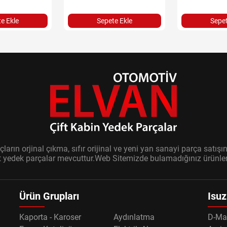
e Ekle
Sepete Ekle
Sepet
ların orjinal çıkma, sıfır orijinal ve yeni yan sanayi parça sat
it yedek parçalar mevcuttur.Web Sitemizde bulamadığınız ürünler i
Ürün Grupları
Isuz
Kaporta - Karoser
Aydınlatma
D-Ma