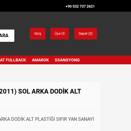
+90 532 737 2621
Giriş
Üye Ol
Sepet (
0
)
ARA
IAT FULLBACK
AMAROK
SSANGYONG
2011) SOL ARKA DODİK ALT
RKA DODİK ALT PLASTİĞİ SIFIR YAN SANAYİ