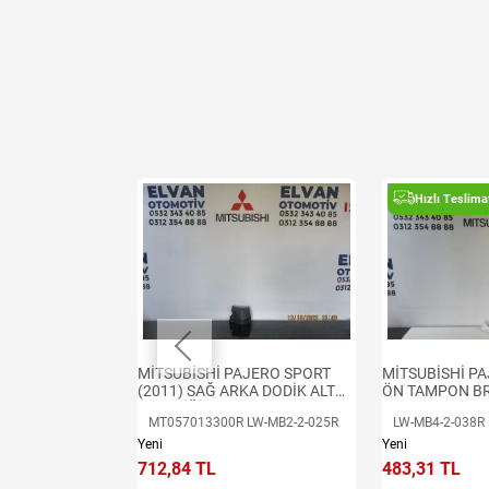
t
Hızlı Teslima
ro 2014 Ön
MİTSUBİSHİ PA
MİTSUBİSHİ PAJERO SPORT
ÖN TAMPON BR
(2011) SAĞ ARKA DODİK ALT
PLASTİĞİ
LW-MB4-2-038R
MT057013300R LW-MB2-2-025R
Yeni
Yeni
483,31 TL
712,84 TL
e Ekle