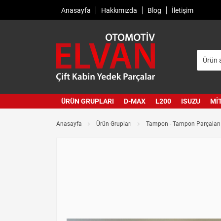
Anasayfa
Hakkımızda
Blog
İletişim
ÜRÜN GRUPLARI
D-MAX
L200
ISUZU
MI
Anasayfa
Ürün Grupları
Tampon - Tampon Parçaları