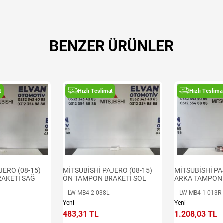
BENZER ÜRÜNLER
t
Hızlı Teslimat
Hızlı Teslima
JERO (08-15)
MİTSUBİSHİ PAJERO (08-15)
MİTSUBİSHİ PA
AKETİ SAĞ
ÖN TAMPON BRAKETİ SOL
ARKA TAMPON 
LW-MB4-2-038L
LW-MB4-1-013R
Yeni
Yeni
483,31 TL
1.208,03 TL