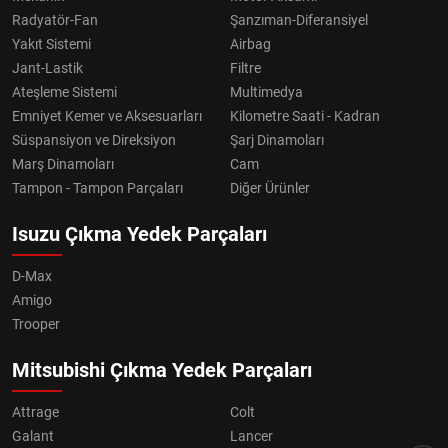
Radyatör-Fan
Şanzıman-Diferansiyel
Yakıt Sistemi
Airbag
Jant-Lastik
Filtre
Ateşleme Sistemi
Multimedya
Emniyet Kemer ve Aksesuarları
Kilometre Saati - Kadran
Süspansiyon ve Direksiyon
Şarj Dinamoları
Marş Dinamoları
Cam
Tampon - Tampon Parçaları
Diğer Ürünler
Isuzu Çıkma Yedek Parçaları
D-Max
Amigo
Trooper
Mitsubishi Çıkma Yedek Parçaları
Attrage
Colt
Galant
Lancer