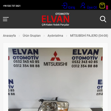
+90 532 737 2621
Giriş
Üye Ol
0
Anasayfa
Ürün Grupları
Aydınlatma
MİTSUBİSHİ PAJERO (04-08) S