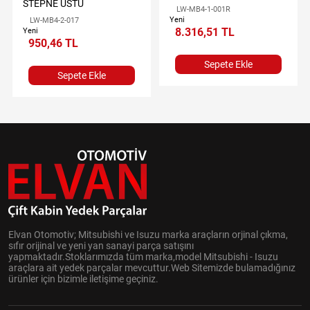
STEPNE ÜSTÜ
LW-MB4-1-001R
Yeni
LW-MB4-2-017
8.316,51 TL
Yeni
950,46 TL
Sepete Ekle
Sepete Ekle
Elvan Otomotiv; Mitsubishi ve Isuzu marka araçların orjinal çıkma,
sıfır orijinal ve yeni yan sanayi parça satışını
yapmaktadır.Stoklarımızda tüm marka,model Mitsubishi - Isuzu
araçlara ait yedek parçalar mevcuttur.Web Sitemizde bulamadığınız
ürünler için bizimle iletişime geçiniz.