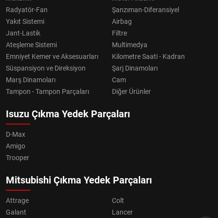
Radyatör-Fan
Şanzıman-Diferansiyel
Yakıt Sistemi
Airbag
Jant-Lastik
Filtre
Ateşleme Sistemi
Multimedya
Emniyet Kemer ve Aksesuarları
Kilometre Saati - Kadran
Süspansiyon ve Direksiyon
Şarj Dinamoları
Marş Dinamoları
Cam
Tampon - Tampon Parçaları
Diğer Ürünler
Isuzu Çıkma Yedek Parçaları
D-Max
Amigo
Trooper
Mitsubishi Çıkma Yedek Parçaları
Attrage
Colt
Galant
Lancer