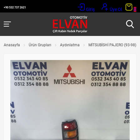
+90 532 737 2621
Giriş
Üye Ol
0
Anasayfa
Ürün Grupları
Aydınlatma
MİTSUBİSHİ PAJERO (93-98) 