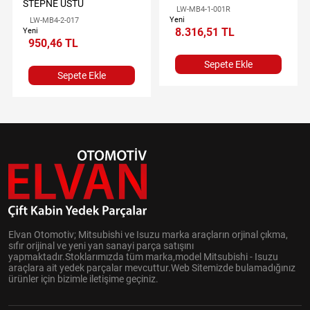
STEPNE ÜSTÜ
LW-MB4-1-001R
Yeni
LW-MB4-2-017
8.316,51 TL
Yeni
950,46 TL
Sepete Ekle
Sepete Ekle
Elvan Otomotiv; Mitsubishi ve Isuzu marka araçların orjinal çıkma,
sıfır orijinal ve yeni yan sanayi parça satışını
yapmaktadır.Stoklarımızda tüm marka,model Mitsubishi - Isuzu
araçlara ait yedek parçalar mevcuttur.Web Sitemizde bulamadığınız
ürünler için bizimle iletişime geçiniz.