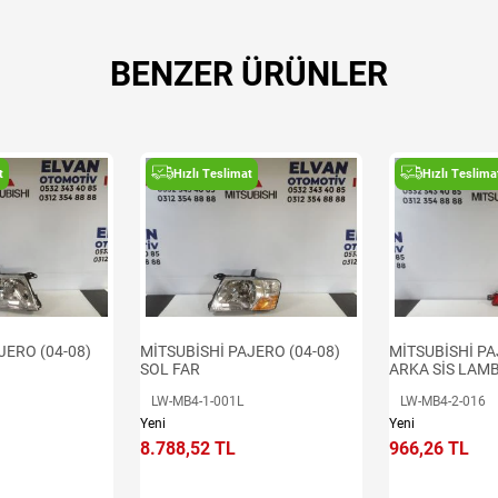
BENZER ÜRÜNLER
t
Hızlı Teslimat
Hızlı Teslima
JERO (04-08)
MİTSUBİSHİ PAJERO (04-08)
MİTSUBİSHİ PA
SOL FAR
ARKA SİS LAM
LW-MB4-1-001L
LW-MB4-2-016
Yeni
Yeni
8.788,52 TL
966,26 TL