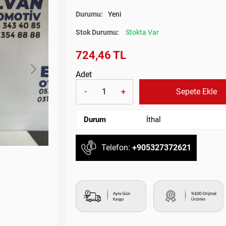
Durumu:
Yeni
Stok Durumu:
Stokta Var
724,46 TL
Adet
-
+
Sepete Ekle
Durum
İthal
Telefon:
+905327372621