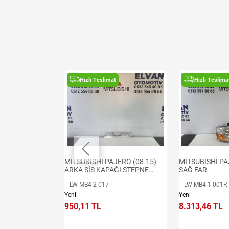
t
Hızlı Teslimat
Hızlı Teslima
JERO (04-08)
MİTSUBİSHİ PAJERO (08-15)
MİTSUBİSHİ PA
ARKA SİS KAPAĞI STEPNE
SAĞ FAR
ÜSTÜ
LW-MB4-2-017
LW-MB4-1-001R
Yeni
Yeni
950,11 TL
8.313,46 TL