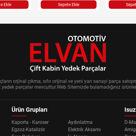
e Ekle
Sepete Ekle
Sepet
ların orjinal çıkma, sıfır orijinal ve yeni yan sanayi parça sat
it yedek parçalar mevcuttur.Web Sitemizde bulamadığınız ürünler i
Ürün Grupları
Isuz
Kaporta - Karoser
Aydınlatma
D-Ma
Egzoz-Katalizör
Elektrik Aksamı
Amig