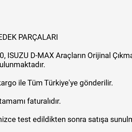
YEDEK PARÇALARI
, ISUZU D-MAX Araçların Orijinal Çıkma
 bulunmaktadır.
argo ile Tüm Türkiye'ye gönderilir.
tamamı faturalıdır.
zce test edildikten sonra satışa sunul