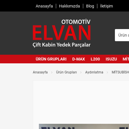
Anasayfa
Hakkımızda
Blog
İletişim
ÜRÜN GRUPLARI
D-MAX
L200
ISUZU
MI
Anasayfa
Ürün Grupları
Aydınlatma
MİTSUBİSH