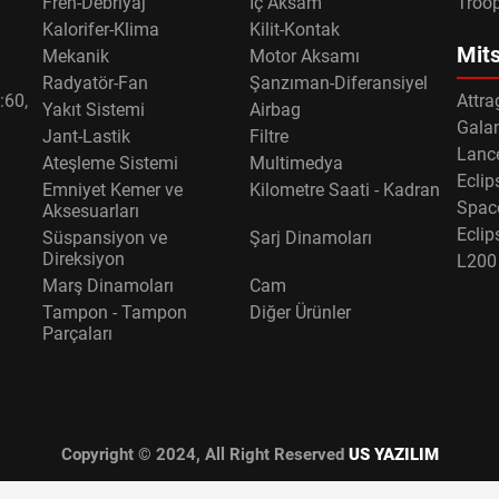
Fren-Debriyaj
İç Aksam
Troo
Kalorifer-Klima
Kilit-Kontak
Mits
Mekanik
Motor Aksamı
Radyatör-Fan
Şanzıman-Diferansiyel
:60,
Attra
Yakıt Sistemi
Airbag
Gala
Jant-Lastik
Filtre
Lance
Ateşleme Sistemi
Multimedya
Eclip
Emniyet Kemer ve
Kilometre Saati - Kadran
Spac
Aksesuarları
Eclip
Süspansiyon ve
Şarj Dinamoları
Direksiyon
L200
Marş Dinamoları
Cam
Tampon - Tampon
Diğer Ürünler
Parçaları
Copyright © 2024, All Right Reserved
US YAZILIM