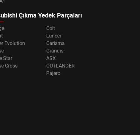
per
ubishi Çıkma Yedek Parçaları
ge
Colt
nt
Lancer
r Evolution
Carisma
se
Grandis
e Star
ASX
se Cross
OUTLANDER
Pajero