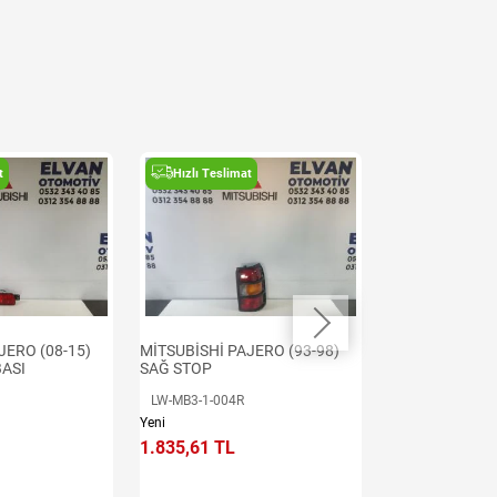
t
Hızlı Teslimat
Hızlı Teslima
JERO (08-15)
MİTSUBİSHİ PAJERO (93-98)
MİTSUBİSHİ PA
BASI
SAĞ STOP
SAĞ STOP
LW-MB3-1-004R
LW-MB4-1-006R
Yeni
Yeni
1.835,61 TL
3.623,24 TL