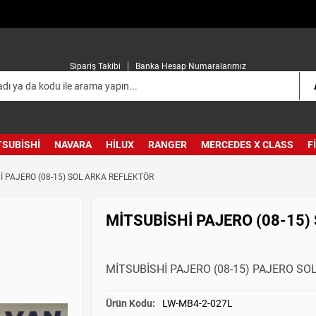
Sipariş Takibi
Banka Hesap Numaralarımız
TSUBISHI
NAVARA
HILUX
RANGER
MERCEDES X CLASS
F
İ PAJERO (08-15) SOL ARKA REFLEKTÖR
MİTSUBİSHİ PAJERO (08-15)
MİTSUBİSHİ PAJERO (08-15) PAJERO SO
Ürün Kodu:
LW-MB4-2-027L