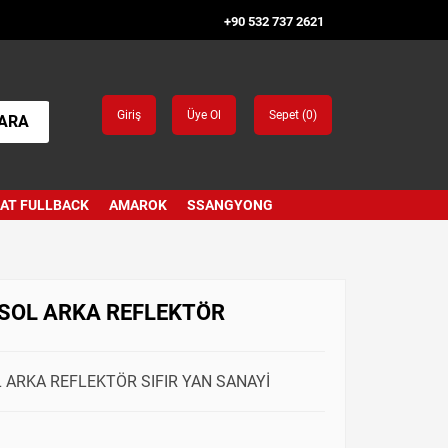
+90 532 737 2621
Giriş
Üye Ol
Sepet (
0
)
ARA
IAT FULLBACK
AMAROK
SSANGYONG
 SOL ARKA REFLEKTÖR
L ARKA REFLEKTÖR SIFIR YAN SANAYİ