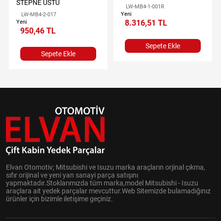
STEPNE ÜSTÜ
LW-MB4-1-001R
Yeni
LW-MB4-2-017
8.316,51 TL
Yeni
950,46 TL
Sepete Ekle
Sepete Ekle
Elvan Otomotiv; Mitsubishi ve Isuzu marka araçların orjinal çıkma,
sıfır orijinal ve yeni yan sanayi parça satışını
yapmaktadır.Stoklarımızda tüm marka,model Mitsubishi - Isuzu
araçlara ait yedek parçalar mevcuttur.Web Sitemizde bulamadığınız
ürünler için bizimle iletişime geçiniz.