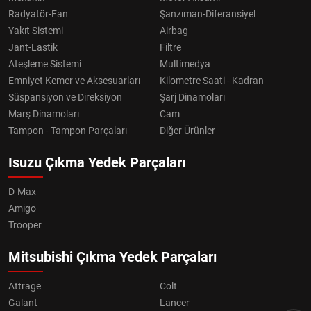
Radyatör-Fan
Şanzıman-Diferansiyel
Yakıt Sistemi
Airbag
Jant-Lastik
Filtre
Ateşleme Sistemi
Multimedya
Emniyet Kemer ve Aksesuarları
Kilometre Saati - Kadran
Süspansiyon ve Direksiyon
Şarj Dinamoları
Marş Dinamoları
Cam
Tampon - Tampon Parçaları
Diğer Ürünler
Isuzu Çıkma Yedek Parçaları
D-Max
Amigo
Trooper
Mitsubishi Çıkma Yedek Parçaları
Attrage
Colt
Galant
Lancer