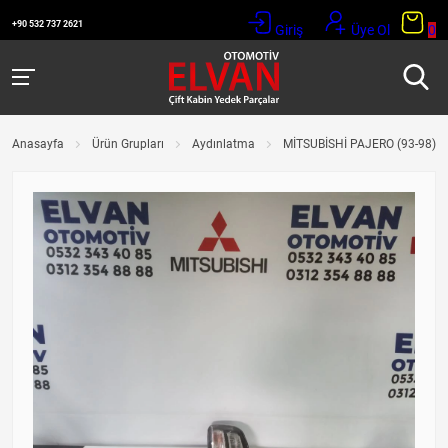
+90 532 737 2621
Giriş
Üye Ol
0
Anasayfa
Ürün Grupları
Aydınlatma
MİTSUBİSHİ PAJERO (93-98) S