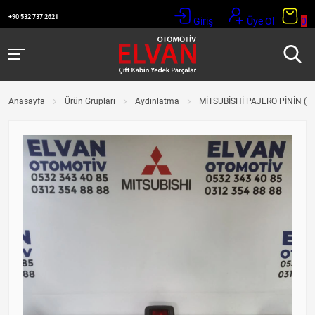
+90 532 737 2621
Giriş
Üye Ol
0
Anasayfa
Ürün Grupları
Aydınlatma
MİTSUBİSHİ PAJERO PİNİN (00