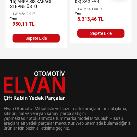
15) ARKA SİS KAPAĞI
08) SAĞ FAR
STEPNE ÜSTÜ
LW-MB4-1-001R
Yeni
LW-MB4-2-017
8.313,46 TL
Yeni
950,11 TL
Sepete Ekle
Sepete Ekle
Elvan Otomotiv; Mitsubishi ve Isuzu marka araçların orjinal çıkma,
sıfır orijinal ve yeni yan sanayi parça satışını
yapmaktadır.Stoklarımızda tüm marka,model Mitsubishi - Isuzu
araçlara ait yedek parçalar mevcuttur.Web Sitemizde bulamadığınız
ürünler için bizimle iletişime geçiniz.