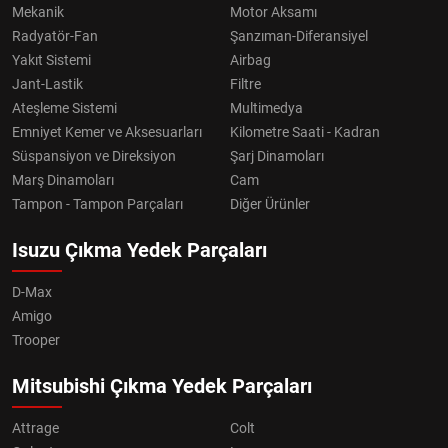
Mekanik
Motor Aksamı
Radyatör-Fan
Şanzıman-Diferansiyel
Yakıt Sistemi
Airbag
Jant-Lastik
Filtre
Ateşleme Sistemi
Multimedya
Emniyet Kemer ve Aksesuarları
Kilometre Saati - Kadran
Süspansiyon ve Direksiyon
Şarj Dinamoları
Marş Dinamoları
Cam
Tampon - Tampon Parçaları
Diğer Ürünler
Isuzu Çıkma Yedek Parçaları
D-Max
Amigo
Trooper
Mitsubishi Çıkma Yedek Parçaları
Attrage
Colt