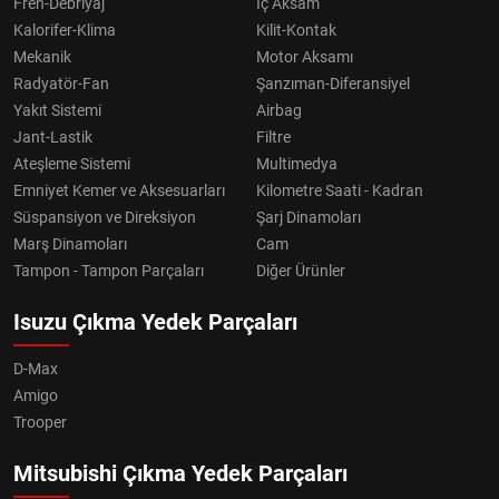
Fren-Debriyaj
İç Aksam
Kalorifer-Klima
Kilit-Kontak
Mekanik
Motor Aksamı
Radyatör-Fan
Şanzıman-Diferansiyel
Yakıt Sistemi
Airbag
Jant-Lastik
Filtre
Ateşleme Sistemi
Multimedya
Emniyet Kemer ve Aksesuarları
Kilometre Saati - Kadran
Süspansiyon ve Direksiyon
Şarj Dinamoları
Marş Dinamoları
Cam
Tampon - Tampon Parçaları
Diğer Ürünler
Isuzu Çıkma Yedek Parçaları
D-Max
Amigo
Trooper
Mitsubishi Çıkma Yedek Parçaları