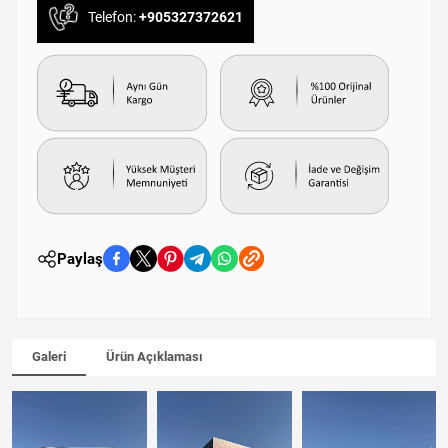
Telefon:
+905327372621
Paylaş
Galeri
Ürün Açıklaması