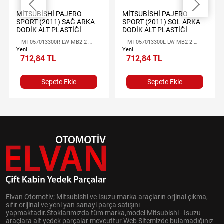
MİTSUBİSHİ PAJERO
MİTSUBİSHİ PAJERO
SPORT (2011) SAĞ ARKA
SPORT (2011) SOL ARKA
DODİK ALT PLASTİĞİ
DODİK ALT PLASTİĞİ
MT057013300R LW-MB2-2-
MT057013300L LW-MB2-2-
025R
025L
Yeni
Yeni
712,84 TL
712,84 TL
Sepete Ekle
Sepete Ekle
Elvan Otomotiv; Mitsubishi ve Isuzu marka araçların orjinal çıkma,
sıfır orijinal ve yeni yan sanayi parça satışını
yapmaktadır.Stoklarımızda tüm marka,model Mitsubishi - Isuzu
araçlara ait yedek parçalar mevcuttur.Web Sitemizde bulamadığınız