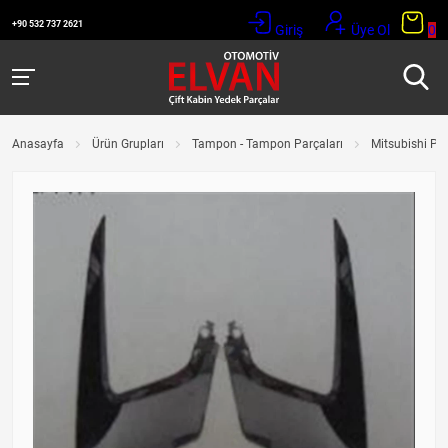
+90 532 737 2621
Giriş
Üye Ol
0
Anasayfa
Ürün Grupları
Tampon - Tampon Parçaları
Mitsubishi Pa